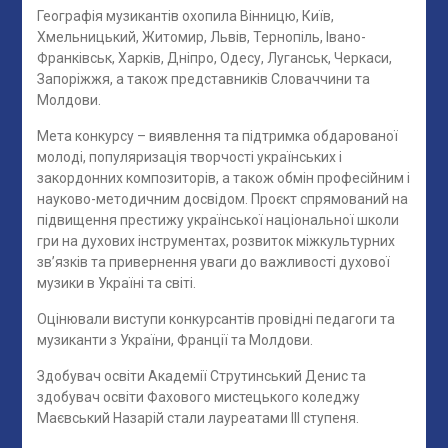
Географія музикантів охопила Вінницю, Київ,
Хмельницький, Житомир, Львів, Тернопіль, Івано-
Франківськ, Харків, Дніпро, Одесу, Луганськ, Черкаси,
Запоріжжя, а також представників Словаччини та
Молдови.
Мета конкурсу – виявлення та підтримка обдарованої
молоді, популяризація творчості українських і
закордонних композиторів, а також обмін професійним і
науково-методичним досвідом. Проєкт спрямований на
підвищення престижу української національної школи
гри на духових інструментах, розвиток міжкультурних
зв’язків та привернення уваги до важливості духової
музики в Україні та світі.
Оцінювали виступи конкурсантів провідні педагоги та
музиканти з України, Франції та Молдови.
Здобувач освіти Академії Струтинський Денис та
здобувач освіти Фахового мистецького коледжу
Маєвський Назарій стали лауреатами III ступеня.