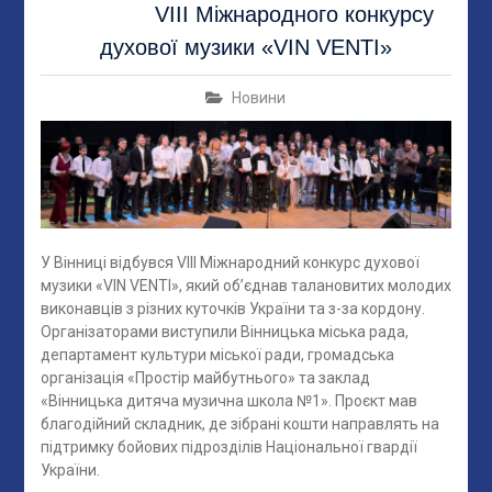
VIII Міжнародного конкурсу
духової музики «VIN VENTI»
Новини
У Вінниці відбувся VIII Міжнародний конкурс духової
музики «VIN VENTI», який об’єднав талановитих молодих
виконавців з різних куточків України та з-за кордону.
Організаторами виступили Вінницька міська рада,
департамент культури міської ради, громадська
організація «Простір майбутнього» та заклад
«Вінницька дитяча музична школа №1». Проєкт мав
благодійний складник, де зібрані кошти направлять на
підтримку бойових підрозділів Національної гвардії
України.