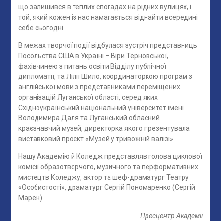
що залишився в теплих спогадах на рідних вулицях, і
той, який кожен із нас намагається віднайти всередині
себе сьогодні.
В межах творчої події відбулася зустріч представниць
Посольства США в Україні – Віри Терновської,
фахівчинею з питань освіти Відділу публічної
дипломатії, та Лілії Шило, координаторкою програм з
англійської мови з представниками переміщених
організацій Луганської області, серед яких
Східноукраїнський національний університет імені
Володимира Даля та Луганський обласний
краєзнавчий музей, директорка якого презентувала
виставковий проєкт «Музей у тривожній валізі».
Нашу Академію й Коледж представляв голова циклової
комісії образотворчого, музичного та перформативних
мистецтв Коледжу, актор та шеф-драматург Театру
«Особистості», драматург Сергій Пономаренко (Сергій
Марен).
Пресцентр Академії