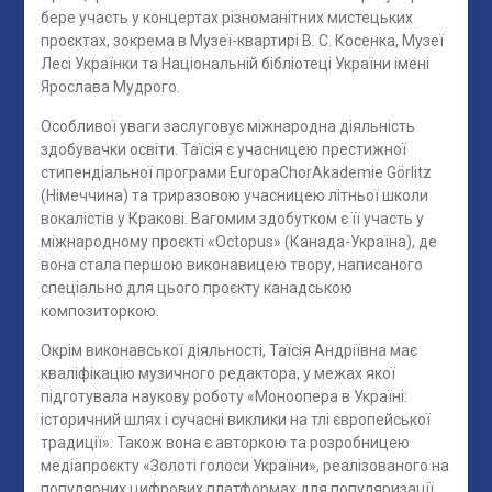
бере участь у концертах різноманітних мистецьких
проєктах, зокрема в Музеї-квартирі В. С. Косенка, Музеї
Лесі Українки та Національній бібліотеці України імені
Ярослава Мудрого.
Особливої уваги заслуговує міжнародна діяльність
здобувачки освіти. Таїсія є учасницею престижної
стипендіальної програми EuropaChorAkademie Görlitz
(Німеччина) та триразовою учасницею літньої школи
вокалістів у Кракові. Вагомим здобутком є її участь у
міжнародному проєкті «Octopus» (Канада-Україна), де
вона стала першою виконавицею твору, написаного
спеціально для цього проєкту канадською
композиторкою.
Окрім виконавської діяльності, Таїсія Андріївна має
кваліфікацію музичного редактора, у межах якої
підготувала наукову роботу «Моноопера в Україні:
історичний шлях і сучасні виклики на тлі європейської
традиції». Також вона є авторкою та розробницею
медіапроєкту «Золоті голоси України», реалізованого на
популярних цифрових платформах для популяризації