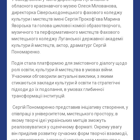
обласного краєзнавчого музею Олеся Мілованова,
директорка Сіверськодонецького фахового коледжу
культури і мистецтв імені Сергія Прокоф’єва Марина
Яворська та голова циклової комісії образотворчого,
музичного та перформативного мистецтв Фахового
мистецького коледжу Луганської державної академії
культури й мистецтв, актор, драматург Сергій
Пономаренко.
Подія стала платформою для змістовного діалогу щодо
ролі освіти, культури й мистецтва в умовах війни.
Учасники обговорили актуальні виклики, з якими
стикаються заклади культури й освіти та стратегічні
підходи до їх подолання, в умовах глибинної
трансформації інституцій.
Сергій Пономаренко представив ініціативу створення, у
співпраці з університетом, мистецького простору, в
якому творчі ідеї українських митців зможуть
реалізовуватися у сценічному форматі. Окрему увагу
він приділив розвитку сучасних форм творчої взаємодії,
що сприятимуть інтеграції українського мистецтва у