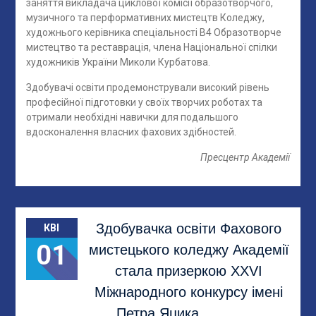
заняття викладача циклової комісії образотворчого,
музичного та перформативних мистецтв Коледжу,
художнього керівника спеціальності B4 Образотворче
мистецтво та реставрація, члена Національної спілки
художників України Миколи Курбатова.
Здобувачі освіти продемонстрували високий рівень
професійної підготовки у своїх творчих роботах та
отримали необхідні навички для подальшого
вдосконалення власних фахових здібностей.
Пресцентр Академії
Здобувачка освіти Фахового
КВІ
01
мистецького коледжу Академії
стала призеркою XXVI
Міжнародного конкурсу імені
Петра Яцика