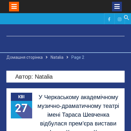
Skip
to
Фейсбук
Инст
content
Домашня сторінка
Natalia
Page 2
Автор:
Natalia
У Черкаському академічному
КВІ
27
музично-драматичному театрі
імені Тараса Шевченка
відбулася прем’єра вистави