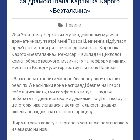
за драмою Івана Карпенка-Карого
«Безталанна»
Новини
25 й 26 квітня у Черкаському академічному музично-
драматичному театрі імені Тараса Шевченка відбулася
прем’єра вистави риторичної драми Івана Карпенка-
Карого «Безталанна». Режисер – викладач циклової
комісії образотворчого, музичного та перформативних
мистецтв Коледжу, актор театру й кіно Гіо Пачкорія.
«Захотілося створити умовно безпечну зону в наших
реаліях. А наскільки вона насправді безпечна і герої
себе відчувають, і чи комфортно їм тут – глядачі
побачать» – ділиться своїми думками Гіо. Для театру –
це історія, яка склалася з великої кількості цікавих
рішень, знахідок і натхненного процесу.
Щиро вітаємо колегу з черговою успішною постановкою
й чекаємо на нові!