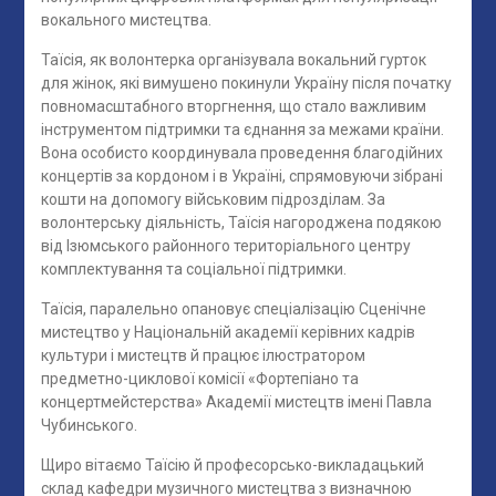
вокального мистецтва.
Таїсія, як волонтерка організувала вокальний гурток
для жінок, які вимушено покинули Україну після початку
повномасштабного вторгнення, що стало важливим
інструментом підтримки та єднання за межами країни.
Вона особисто координувала проведення благодійних
концертів за кордоном і в Україні, спрямовуючи зібрані
кошти на допомогу військовим підрозділам. За
волонтерську діяльність, Таїсія нагороджена подякою
від Ізюмського районного територіального центру
комплектування та соціальної підтримки.
Таїсія, паралельно опановує спеціалізацію Сценічне
мистецтво у Національній академії керівних кадрів
культури і мистецтв й працює ілюстратором
предметно-циклової комісії «Фортепіано та
концертмейстерства» Академії мистецтв імені Павла
Чубинського.
Щиро вітаємо Таїсію й професорсько-викладацький
склад кафедри музичного мистецтва з визначною