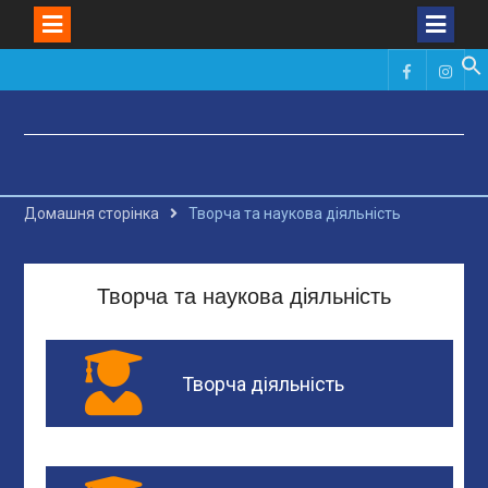
Skip
to
Фейсбук
Инст
content
Домашня сторінка
Творча та наукова діяльність
Творча та наукова діяльність
Творча діяльність