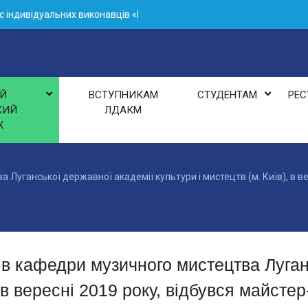
рс індивідуальних виконавців «ВСЕсвіТИ – МИСТЕЦТВО»
еджу Академії взяла участь у четвертому етапі проєкту «УкраїнаМ
джу Академії отримала відзнаку VІ Міжнародного (XІІ Всеукраїнськ
Й
ВСТУПНИКАМ
СТУДЕНТАМ
РЕС
КИЙ
ЛДАКМ
Ж
 Луганської державної академії культури і мистецтв (м. Київ), в ве
чів кафедри музичного мистецтва Луган
, в вересні 2019 року, відбувся майсте