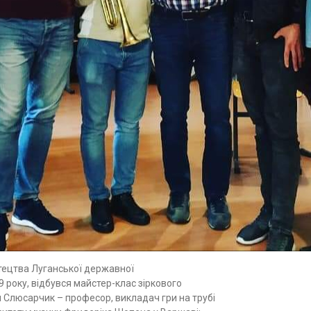
тецтва Луганської державної
19 року, відбувся майстер-клас зіркового
Слюсарчик – професор, викладач гри на трубі