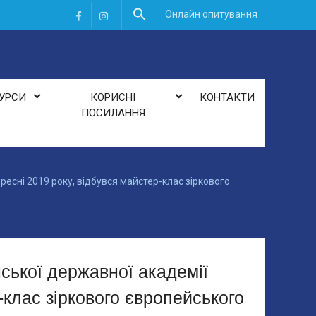
Онлайн опитування
рії», від Українсько-данського молодіжного дому
Фейсбук
Инстаграм
ого, ХXІІ Всекримського) конкурсу учнівської та студентської твор
УРСИ
КОРИСНІ
КОНТАКТИ
ПОСИЛАННЯ
ресні 2019 року, відбувся майстер-клас зіркового
ської державної академії
р-клас зіркового європейського