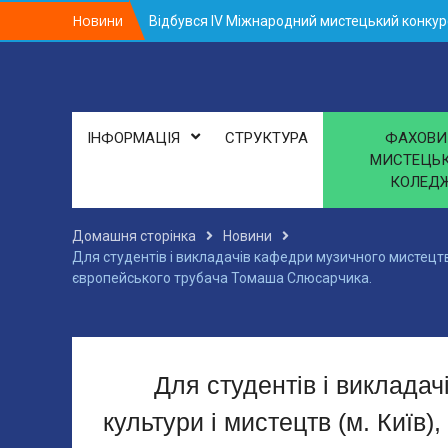
Skip
Новини
Відбувся IV Міжнародний мистецький конку
to
Здобувачка освіти Фахового мистецького кол
content
Здобувачка освіти Фахового мистецького коле
ІНФОРМАЦІЯ
СТРУКТУРА
ФАХОВИ
МИСТЕЦЬ
КОЛЕД
Домашня сторінка
Новини
Для студентів і викладачів кафедри музичного мистецтва
європейського трубача Томаша Слюсарчика.
Для студентів і виклада
культури і мистецтв (м. Київ)