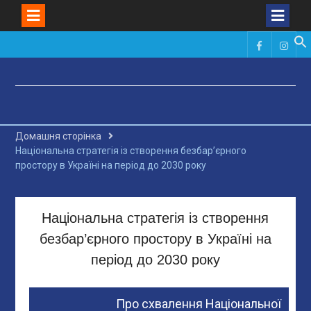
Skip
to
Фейсбук
Инст
content
Домашня сторінка
Національна стратегія із створення безбар’єрного
простору в Україні на період до 2030 року
Національна стратегія із створення
безбар’єрного простору в Україні на
період до 2030 року
Про схвалення Національної