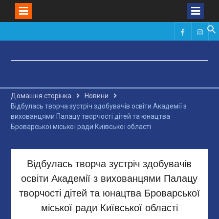
Skip
to
Фейсбук
Инст
content
Домашня сторінка
Новини
Відбулась творча зустріч здобувачів освіти Академії з
вихованцями Палацу творчості дітей та юнацтва
Броварської міської ради Київської області
Відбулась творча зустріч здобувачів
освіти Академії з вихованцями Палацу
творчості дітей та юнацтва Броварської
міської ради Київської області