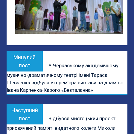
Навігація
Previous
Минулий
записів
post:
пост
У Черкаському академічному
музично-драматичному театрі імені Тараса
Шевченка відбулася прем’єра вистави за драмою
Івана Карпенка-Карого «Безталанна»
Next
Наступний
post:
пост
Відбувся мистецький проєкт
присвячений пам’яті видатного колеги Миколи