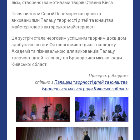
лісі», створеної за мотивами творів Стівена Кінга.
Після вистави Сергій Пономаренко провів з
вихованцями Палацу творчості дітей та юнацтва
майстер-клас з акторської майстерності.
Ця зустріч стала черговим успішним творчим досвідом
здобувачів освіти Фахового мистецького коледжу
Академії та пізнавальною для вихованців Палацу
творчості дітей та юнацтва Броварської міської ради
Київської області.
Пресцентр Академії
спільно з
Палацем творчості дітей та юнацтва
Броварської міської ради Київської області