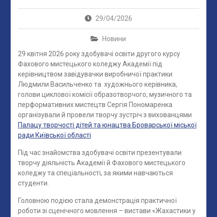
29/04/2026
Новини
29 квітня 2026 року здобувачі освіти другого курсу
Фахового мистецького коледжу Академії під
керівництвом завідувачки виробничої практики
Людмили Васильченко та художнього керівника,
голови циклової комісії образотворчого, музичного та
перформативних мистецтв Сергія Пономаренка
організували й провели творчу зустріч з вихованцями
Палацу творчості дітей та юнацтва Броварської міської
ради Київської області
.
Під час знайомства здобувачі освіти презентували
творчу діяльність Академії й Фахового мистецького
коледжу та спеціальності, за якими навчаються
студенти.
Головною подією стала демонстрація практичної
роботи зі сценічного мовлення – вистави «Жахастики у