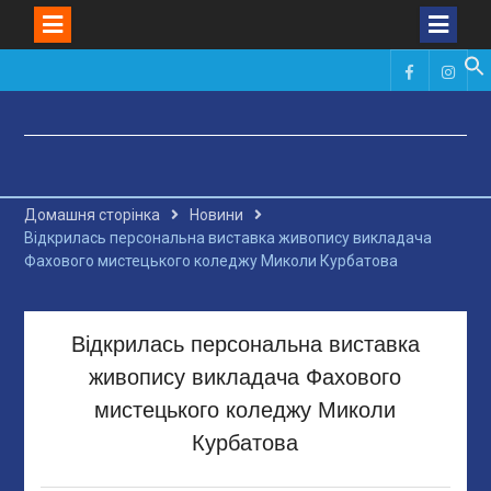
Skip
to
Фейсбук
Инст
content
Домашня сторінка
Новини
Відкрилась персональна виставка живопису викладача
Фахового мистецького коледжу Миколи Курбатова
Відкрилась персональна виставка
живопису викладача Фахового
мистецького коледжу Миколи
Курбатова