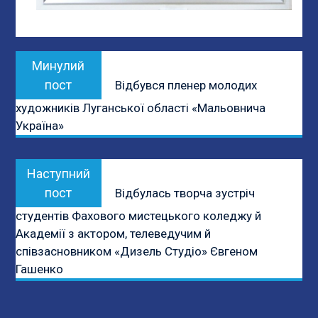
Навігація
Previous
Минулий
записів
post:
пост
Відбувся пленер молодих
художників Луганської області «Мальовнича
Україна»
Next
Наступний
post:
пост
Відбулась творча зустріч
студентів Фахового мистецького коледжу й
Академії з актором, телеведучим й
співзасновником «Дизель Студіо» Євгеном
Гашенко