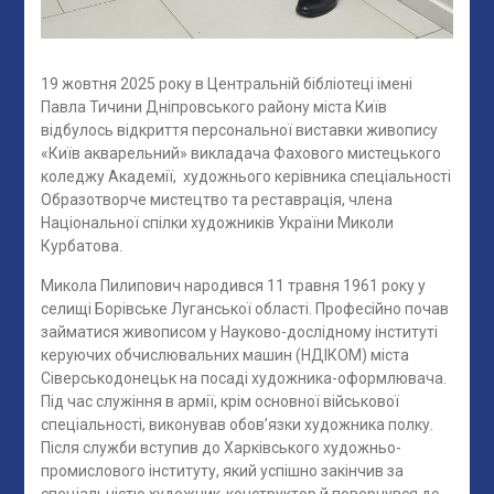
19 жовтня 2025 року в Центральній бібліотеці імені
Павла Тичини Дніпровського району міста Київ
відбулось відкриття персональної виставки живопису
«Київ акварельний» викладача Фахового мистецького
коледжу Академії, художнього керівника спеціальності
Образотворче мистецтво та реставрація, члена
Національної спілки художників України Миколи
Курбатова.
Микола Пилипович народився 11 травня 1961 року у
селищі Борівське Луганської області. Професійно почав
займатися живописом у Науково-дослідному інституті
керуючих обчислювальних машин (НДІКОМ) міста
Сіверськодонецьк на посаді художника-оформлювача.
Під час служіння в армії, крім основної військової
спеціальності, виконував обов’язки художника полку.
Після служби вступив до Харківського художньо-
промислового інституту, який успішно закінчив за
спеціальністю художник-конструктор й повернувся до