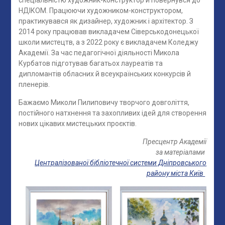
НДІКОМ. Працюючи художником-конструктором,
практикувався як дизайнер, художник і архітектор. З
2014 року працював викладачем Сіверськодонецької
школи мистецтв, а з 2022 року є викладачем Коледжу
Академії. За час педагогічної діяльності Микола
Курбатов підготував багатьох лауреатів та
дипломантів обласних й всеукраїнських конкурсів й
пленерів.
Бажаємо Миколи Пилиповичу творчого довголіття,
постійного натхнення та захопливих ідей для створення
нових цікавих мистецьких проєктів.
Пресцентр Академії
за матеріалами
Централізованої бібліотечної системи Дніпровського
району міста Київ