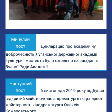
Навігація
Previous
Минулий
записів
post:
пост
Декларацію про академічну
доброчесність Луганської державної академії
культури і мистецтв було схвалено на засіданні
Вченої Ради Академії
Next
Наступний
post:
пост
6 листопада 2019 року відбувся
відкритий майстер-клас з драматургії і сценарної
майстерності кінодраматурга Олексія
Комаровського