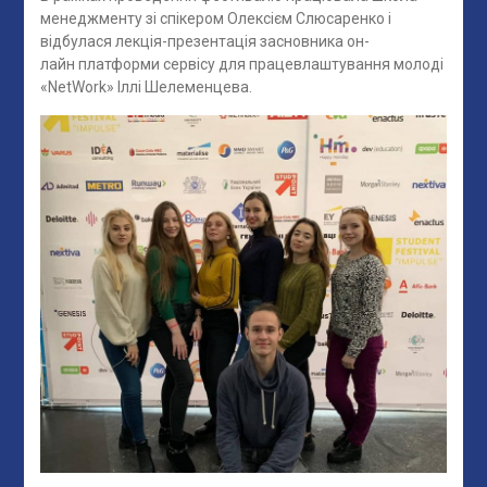
менеджменту зі спікером Олексієм Слюсаренко і
відбулася лекція-презентація засновника он-
лайн платформи сервісу для працевлаштування молоді
«NetWork» Іллі Шелеменцева.