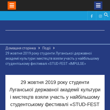
Skip
to
Фейсбук
Инст
content
Домашня сторінка
Події
29 жовтня 2019 року студенти Луганської державної
академії культури і мистецтв взяли участь у найбільшому
студентському фестивалі «STUD-FEST «IMPULSE»
29 жовтня 2019 року студенти
Луганської державної академії культури
і мистецтв взяли участь у найбільшому
студентському фестивалі «STUD-FEST